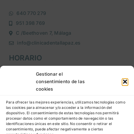
640 770 279
951 398 769
C /Beethoven 7, Málaga
info@clinicadentallapaz.es
HORARIO
Lunes a jueves
: 9:00h a 20:00h
Gestionar el
consentimiento de las
Viernes
: 9:00h a 15:00h
cookies
LEGAL
Para ofrecer las mejores experiencias, utilizamos tecnologías como
las cookies para almacenar y/o acceder a la información del
dispositivo. El consentimiento de estas tecnologías nos permitirá
Aviso legal
procesar datos como el comportamiento de navegación o las
identificaciones únicas en este sitio. No consentir o retirar el
Política de privacidad
consentimiento, puede afectar negativamente a ciertas