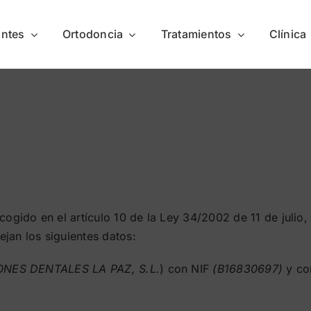
antes
Ortodoncia
Tratamientos
Clínica
ogido en el artículo 10 de la Ley 34/2002 de 11 de julio,
ejan los siguientes datos:
NES DENTALES LA PAZ, S.L.
) con NIF
(B16830697)
y con