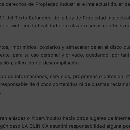
s derechos de Propiedad Industrial e Intelectual titulari
 32.1 del Texto Refundido de la Ley de Propiedad Intelect
ortal web con la finalidad de realizar reseñas con fines c
ntos, imprimirlos, copiarlos y almacenarlos en el disco d
ente, para su uso personal y privado, quedando, por tant
cación, alteración o descompilación.
ipo de informaciones, servicios, programas o datos en In
responsable de dichos contenidos ni de cuantas reclamac
.
ran enlaces o hipervínculos hacia otros lugares de Intern
ingún caso LA CLINICA asumirá responsabilidad alguna por