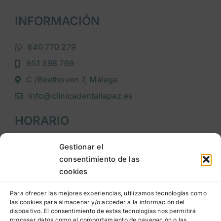
INFORMACIÓN
640 770 279
951 398 769
C /Beethoven 7, Málaga
info@clinicadentallapaz.es
HORARIO
Lunes a jueves
: 9:00h a 20:00h
Gestionar el
consentimiento de las
Viernes
: 9:00h a 15:00h
cookies
LEGAL
Para ofrecer las mejores experiencias, utilizamos tecnologías como
las cookies para almacenar y/o acceder a la información del
dispositivo. El consentimiento de estas tecnologías nos permitirá
Aviso legal
procesar datos como el comportamiento de navegación o las