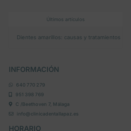
Últimos artículos
Dientes amarillos: causas y tratamientos para blan
INFORMACIÓN
640 770 279
951 398 769
C /Beethoven 7, Málaga
info@clinicadentallapaz.es
HORARIO