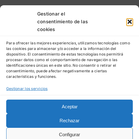
Lunes a jueves
: 9:00h a 20:00h
Gestionar el
consentimiento de las
Viernes
: 9:00h a 15:00h
cookies
LEGAL
Para ofrecer las mejores experiencias, utilizamos tecnologías como
las cookies para almacenar y/o acceder a la información del
dispositivo. El consentimiento de estas tecnologías nos permitirá
Aviso legal
procesar datos como el comportamiento de navegación o las
identificaciones únicas en este sitio. No consentir o retirar el
Política de privacidad
consentimiento, puede afectar negativamente a ciertas
características y funciones.
Política de cookies
Gestionar los servicios
Aceptar
© Clínica Dental La Paz
Made in
La Luna
Rechazar
2023-2026 • Registro
Sanitario: NICA 60124
1
Configurar