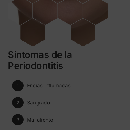
Síntomas de la
Periodontitis
Encías inflamadas
1
Sangrado
2
Mal aliento
3