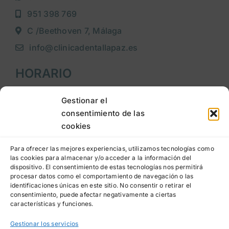
951 398 769
C /Beethoven 7, Málaga
info@clinicadentallapaz.es
HORARIO
Lunes a jueves
: 9:00h a 20:00h
Gestionar el
consentimiento de las
Viernes
: 9:00h a 15:00h
cookies
LEGAL
Para ofrecer las mejores experiencias, utilizamos tecnologías como
las cookies para almacenar y/o acceder a la información del
dispositivo. El consentimiento de estas tecnologías nos permitirá
Aviso legal
procesar datos como el comportamiento de navegación o las
identificaciones únicas en este sitio. No consentir o retirar el
Política de privacidad
consentimiento, puede afectar negativamente a ciertas
características y funciones.
Política de cookies
Gestionar los servicios