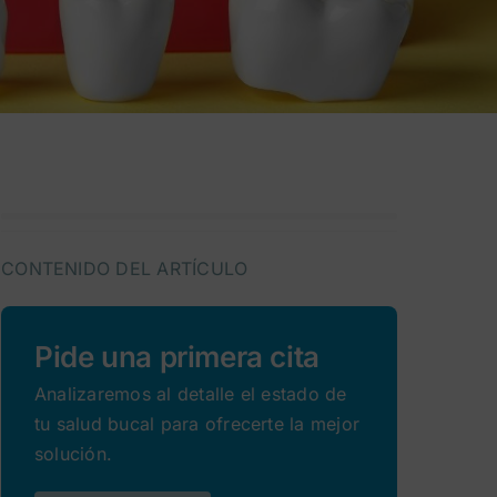
CONTENIDO DEL ARTÍCULO
Pide una primera cita
Analizaremos al detalle el estado de
tu salud bucal para ofrecerte la mejor
solución.