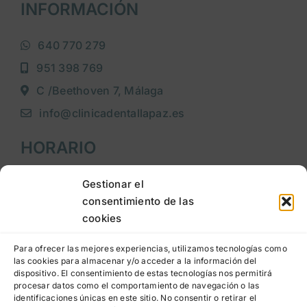
INFORMACIÓN
640 770 279
951 398 769
C /Beethoven 7, Málaga
info@clinicadentallapaz.es
HORARIO
Lunes a jueves
: 9:00h a 20:00h
Gestionar el
consentimiento de las
Viernes
: 9:00h a 15:00h
cookies
LEGAL
Para ofrecer las mejores experiencias, utilizamos tecnologías como
las cookies para almacenar y/o acceder a la información del
dispositivo. El consentimiento de estas tecnologías nos permitirá
Aviso legal
procesar datos como el comportamiento de navegación o las
identificaciones únicas en este sitio. No consentir o retirar el
Política de privacidad