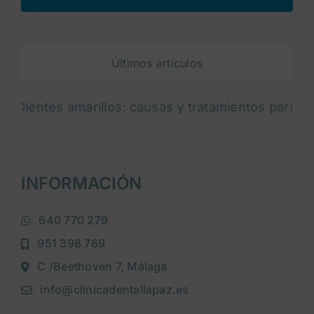
Últimos artículos
tes amarillos: causas y tratamientos para blanquea
INFORMACIÓN
640 770 279
951 398 769
C /Beethoven 7, Málaga
info@clinicadentallapaz.es