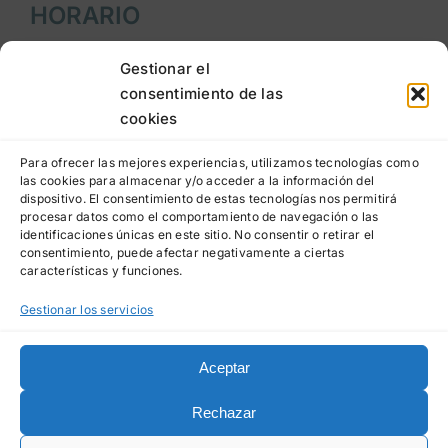
HORARIO
Lunes a jueves
: 9:00h a 20:00h
Gestionar el
consentimiento de las
Viernes
: 9:00h a 15:00h
cookies
LEGAL
Para ofrecer las mejores experiencias, utilizamos tecnologías como
las cookies para almacenar y/o acceder a la información del
dispositivo. El consentimiento de estas tecnologías nos permitirá
Aviso legal
procesar datos como el comportamiento de navegación o las
identificaciones únicas en este sitio. No consentir o retirar el
Política de privacidad
consentimiento, puede afectar negativamente a ciertas
características y funciones.
Política de cookies
Gestionar los servicios
Aceptar
© Clínica Dental La Paz
Made in
La Luna
Rechazar
2023-2026 • Registro
Sanitario: NICA 60124