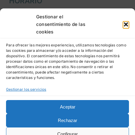
HORARIO
Lunes a jueves
: 9:00h a 20:00h
Gestionar el
consentimiento de las
Viernes
: 9:00h a 15:00h
cookies
LEGAL
Para ofrecer las mejores experiencias, utilizamos tecnologías como
las cookies para almacenar y/o acceder a la información del
dispositivo. El consentimiento de estas tecnologías nos permitirá
Aviso legal
procesar datos como el comportamiento de navegación o las
identificaciones únicas en este sitio. No consentir o retirar el
Política de privacidad
consentimiento, puede afectar negativamente a ciertas
características y funciones.
Política de cookies
Gestionar los servicios
Aceptar
© Clínica Dental La Paz
Made in
La Luna
Rechazar
2023-2026 • Registro
Sanitario: NICA 60124
1
Configurar