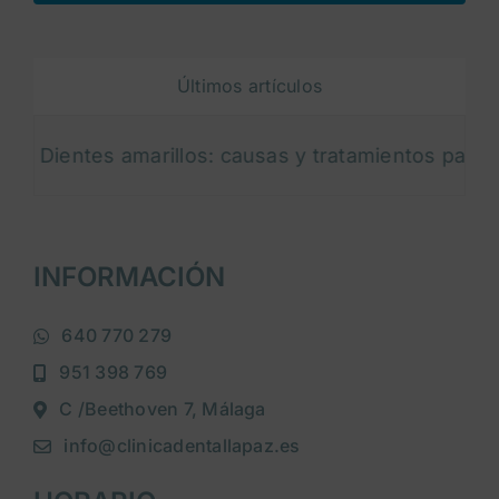
Últimos artículos
entes amarillos: causas y tratamientos para blanqu
INFORMACIÓN
640 770 279
951 398 769
C /Beethoven 7, Málaga
info@clinicadentallapaz.es