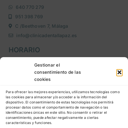
640 770 279
951 398 769
C /Beethoven 7, Málaga
info@clinicadentallapaz.es
HORARIO
Lunes a jueves
: 9:00h a 20:00h
Gestionar el
consentimiento de las
Viernes
: 9:00h a 15:00h
cookies
LEGAL
Para ofrecer las mejores experiencias, utilizamos tecnologías como
las cookies para almacenar y/o acceder a la información del
dispositivo. El consentimiento de estas tecnologías nos permitirá
Aviso legal
procesar datos como el comportamiento de navegación o las
identificaciones únicas en este sitio. No consentir o retirar el
Política de privacidad
consentimiento, puede afectar negativamente a ciertas
características y funciones.
Política de cookies